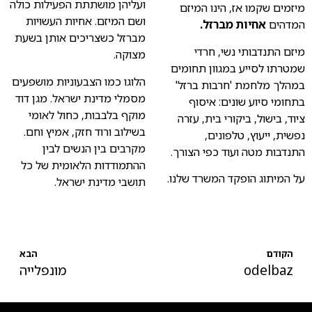
ועליהן מושתתת הפעילות כולה
מיזמים שקמו אז, הינו המיזם
ושם המיזם. אחיות העשויות
המדהים
אחיות מברזל.
מברזל כשצריכים אותן בשעת
מיזם התנדבותי נשי, חרדי
מצוקה.
שמטרתו לסייע במגוון תחומים
הלוגו כמו הצבעוניות מושפעים
במהלך מלחמת 'חרבות ברזל'
מסמלי מדינת ישראל. מגן דוד
בתחומי סיוע שונים: איסוף
מוקף בלבבות, כחול לאומי
ציוד, בישול, ביקורי בית, עזרה
בשילוב ורוד חזק, אמיץ וחם.
נפשית, ייעוץ, טלפונים,
מקרבים בין הנשים לבין
התנדבות מטה ועוד כפי הצורך.
ההתמודדות הלאומית של כל
על המיתוג הופקד המשרד שלנו.
תושבי מדינת ישראל.
הקודם
הבא
odelbaz
מונפלייה