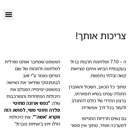
הפרוייקטים שלנו
סיפורי הצלחה
מה אנחנו עושים?
צריכות אותך!
ה – 7.10 ומלחמת חרבות ברזל
המשפט שמחבר אותנו מורלית
בעקבותיו הביאו איתם מציאות
למלחמה ולמהות של שם
קשה ובלתי נתפשת.
המיזם נאמר ע"י זאב
ז'בוטינסקי שתיאר את האישה
מתוך כל הכאב, השכול והאובדן
במשפט יפיפייה המגלם את
התגלה עמינו בשיא תפארתו,
היכולות המיוחדות והמורכבות
ברצון ההדדי של כולם להתנדב
שלה:
"נפש ארוגה מחוטי
ולעזור בכל דרך אפשרית.
פלדה וחוטי משי, למושג הזה
אקרא 'אשה'".
את היכולות
גם נשים חרדיות התגייסו
הללו זיהו ב'אחיות מברזל'
למערכה ואחד, מתוך אין ספור