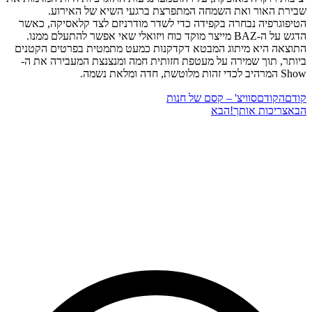
שבירת האור ואת השמחה המתפרצת ברגעי השיא של האירוע.
הטיפוגרפיה נבחרה בקפידה כדי לשדר מודרניזם לצד קלאסיקה, כאשר
הדגש על ה-BAZ מייצר מוקד כוח ויזואלי שאי אפשר להתעלם ממנו.
התוצאה היא מיתוג המבטא דקדקנות כמעט מתמטית בפרטים הקטנים
ביותר, תוך שמירה על מעטפת חזותית חמה ומנצנצת המעבירה את ה-
Show המרהיב לכדי זהות מלוטשת, חדה ומלאת נשמה.
קודם
הקודם
סוויצ' – קסם של חנות
הבא
צריכות אותך!
הבא