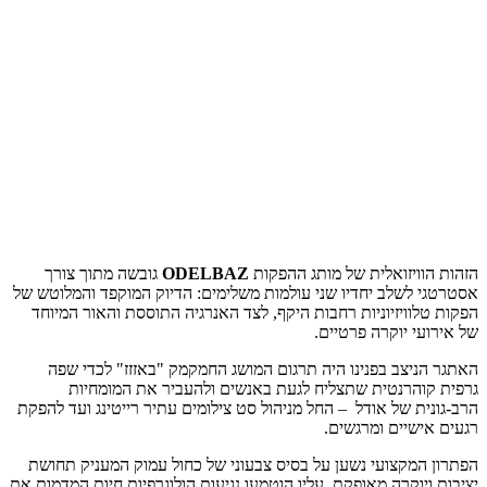
הזהות הוויזואלית של מותג ההפקות
ODELBAZ
גובשה מתוך צורך
אסטרטגי לשלב יחדיו שני עולמות משלימים: הדיוק המוקפד והמלוטש של
הפקות טלוויזיוניות רחבות היקף, לצד האנרגיה התוססת והאור המיוחד
של אירועי יוקרה פרטיים.
האתגר הניצב בפנינו היה תרגום המושג החמקמק "באזזז" לכדי שפה
גרפית קוהרנטית שתצליח לגעת באנשים ולהעביר את המומחיות
הרב-גונית של אודל – החל מניהול סט צילומים עתיר רייטינג ועד להפקת
רגעים אישיים ומרגשים.
הפתרון המקצועי נשען על בסיס צבעוני של כחול עמוק המעניק תחושת
יציבות ויוקרה מאופקת, עליו הוטמעו נגיעות הולוגרפיות חיות המדמות את