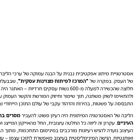
אסטרטגיית מיתוג אפקטיבית נבנית על הבנה עמוקה של ערכי הליבה,
של העסק. במקרה של
"המרכז לפיתוח מצוינות עסקית"
, שבבעלות
חלוצה שהכשירה למעלה מ-600 נשות עסקים חרדיות – ה
ולהתאימו לשוק משתנה, תוך שימור וחיזוק המורשת והקשר העמוק 
התבססה על פשטות, בהירות והדהוד עקבי של עולם התוכן הייחודי של
הליבה של האסטרטגיה המיתוגית היה רעיון פשוט: להעביר
מסרים ברו
העיניים
. עקרון זה ליווה כל החלטה עיצובית, החל מהאייקון המייצג
העיצוב נועדה להגיש רעיונות מורכבים במינימום התחכמות, מתוך ה
ואותנטיות. הגישה המינימליסטית בעיצוב מאפשרת לתוכן עצמו – עו