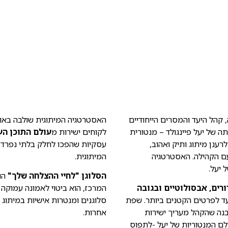
 קהל היעד והמסרים הייחודיים
האסטרטגיה המיתוגית שולבה באופ
ה של יעל פיינגולד – מנטורית
לקוחים ישירות מ
עולם התוכן העש
אתגר היה לרענן מיתוג ותיק ואהוב,
עסקיות שהפכו לחלק בלתי נפרד 
עם הקהילה. האסטרטגיה
המיתוגית.
 יעל.
הסלוגן "לחיי ההצלחה שלך"
הוא
רים, אבסולוטיים ובגובה
המרכז, הוא ביטוי לאמונה עמוקה
 ועד לפרטים הקטנים ביותר. שפת
סלוגנים ומנטרות אישיות במיתוג 
בנה שהקהל מעריך ישירות
אחרות.
לם המנטוריות של יעל -לתפוס