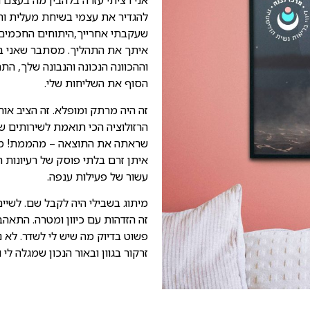
אני רציתי עזרה בלהבין מה בעצם 
להגדיר את עצמי בשיחת מעלית וה
שעקבתי אחרייך,היתוחים החכמים
איתך את התהליך. מסתבר שאני בע
וההכוונה הנכונה והנבונה שלך, הת
הסוף את השליחות שלי.
זה היה מרתק ומופלא. זה הציב אות
הרזולוציה הכי תואמת לשירותים ש
שראתה את התוצאה – מהממת! מאז 
איתן זרם בלתי פוסק של רעיונות 
עשור של פעילות ענפה.
מיתוג בשבילי היה לקבל שם. לשיי
זה הזדהות עם כיוון ומטרה. התאהב
פשוט בדיוק מה שיש לי לשדר. לא 
זרקור בגוון ובאור הנכון שמגלה לי