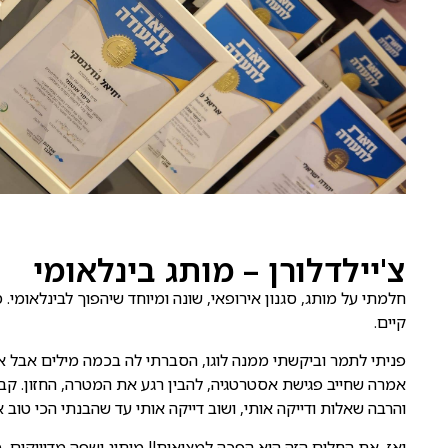
צ'יילדלורן – מותג בינלאומי
חלמתי על מותג, סגנון אירופאי, שונה ומיוחד שיהפוך לבינלאומי. 
קיים.
פניתי לתמר וביקשתי ממנה לוגו, הסברתי לה בכמה מילים אבל א
אמרה שחייב פגישת אסטרטגיה, להבין רגע את המטרה, החזון. קב
והרבה שאלות ודייקה אותי, ושוב דייקה אותי עד שהבנתי הכי טוב 
ואז, את החלום הזה היא הפכה למציאות!! מיתוג ושפה מדוייקים,