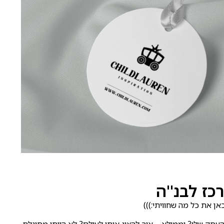
כז לבנ"ה
ן את כל מה שחוויתי:)))