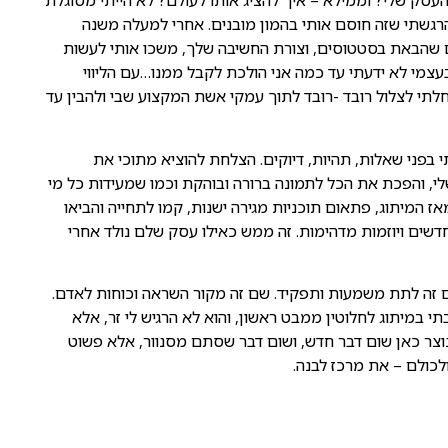
העסק שלי? וממילא – איך להציג אותו לעולם? לא הייתי מסוגלת
רגשתי שזה חוסם אותי בהמון מובנים. אחרי למעלה משנה
 שהבאת בסטטוסים, וצורת החשיבה שלך, משכו אותי לעשות
צמי לא ידעתי עד כמה אני הולכת לקבל ממנו…עם הליווי
חלתי לצלול רובד -רובד לתוך עמקי אשת המקצוע שבי ולהבין עד
י בפני שאלות, תהיות, דיוקים. הצלחת להוציא מתוכי את
לי, והפכת את הכל לתמונה ברורה ובוהקת וכמו שמעידות כל מי
המיתוג, פתאום תוכניות מגירה ישנות, קמו לתחייה והביאו
חדשים ויוזמות מדהימות. זה ממש כאילו עסק שלם נולד אחרי
ם זה לתת משמעות ותפקיד. שם זה מקור השראה וכוחות לאדם.
תי במיתוג לחלוטין ממבט ראשון, והוא לא הרגיש לי זר, אלא
נוצר כאן שום דבר חדש, ושום דבר שסתם מסנוור, אלא פשוט
 ולכולם – את מרכז לבנה.