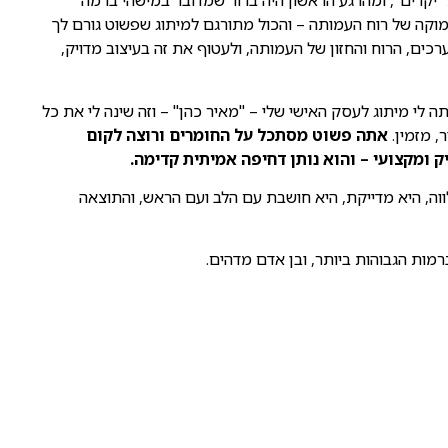
יקרים", ומהרגע הראשון היה ברור שמדובר במישהי ברמה
מוקה של רוח העמותה – והכול מתורגם למיתוג שפשוט גורם לך
כים, הרוח והחזון של העמותה, ולעטוף את זה בעיצוב מדויק,
 לי מיתוג לעסק האישי שלי – "מאיר כהן" – וזה שינה לי את כל
, מזמין.
אתה פשוט מסתכל על החומרים ורוצה לקום
ק ומקצועי – והוא נותן דחיפה אמיתית קדימה.
וה, היא מדייקת, היא חושבת עם הלב ועם הראש, והתוצאה
מות הגבוהות ביותר, ובן אדם מדהים.