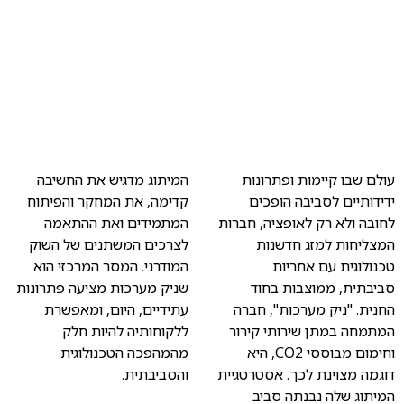
עולם שבו קיימות ופתרונות
המיתוג מדגיש את החשיבה
ידידותיים לסביבה הופכים
קדימה, את המחקר והפיתוח
לחובה ולא רק לאופציה, חברות
המתמידים ואת ההתאמה
המצליחות למזג חדשנות
לצרכים המשתנים של השוק
טכנולוגית עם אחריות
המודרני. המסר המרכזי הוא
סביבתית, ממוצבות בחוד
שניק מערכות מציעה פתרונות
החנית. "ניק מערכות", חברה
עתידיים, היום, ומאפשרת
המתמחה במתן שירותי קירור
ללקוחותיה להיות חלק
וחימום מבוססי CO2, היא
מהמהפכה הטכנולוגית
דוגמה מצוינת לכך. אסטרטגיית
והסביבתית.
המיתוג שלה נבנתה סביב