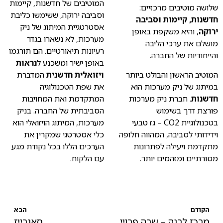
המוטיבים של חדשנות, קיימות
שלושה מוטיבים מרכזיים:
וסביבה ירוקה, ששימשו כליבת
חדשנות, קיימות וסביבה
אסטרטגיית המיתוג של ניק
ירוקה
, והיא משקפת באופן
מערכות, לא נשארו בגדר
מושלם את ערכי הליבה
רעיונות תיאורטיים. הם תורגמו
והייחודיות של החברה.
באופן ישיר ומשכנע ל
נראות
המוטיב הראשון והבולט ביותר
ויזואלית חדשנית
המדברת
במיתוג של ניק מערכות הוא
את שפת הטכנולוגיה
חדשנות
. חברת ניק מערכות
המתקדמת ואת המחויבות
פורצת דרך בשימוש
הסביבתית של החברה. בניק
בטכנולוגיית CO2 – גז טבעי
מערכות, המיתוג הויזואלי הוא
וידידותי לסביבה, המהווה חלופה
כלי אסטרטגי שמקרין את
מתקדמת ויעילה לפתרונות
הערכים הללו בכל נקודת מגע
מסורתיים ומזהמים יותר.
עם הלקוח.
הקודם
הבא
מרכז לבנה – שרה פרויינד
סאנרייז