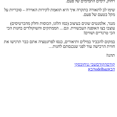
רחוק, לימים התמימים של פעם.
שימו לב לתאורה בתקרה איך היא תואמת לקירות האוירה – סוכריות על
מקל בטעם של פעם.
מנגד, אלמנטים שונים בעיצוב (כמו הלוגו, הכוסות וחלק מהכרטיסים)
עוצבו בצו האופנה העכשווית. וגם… הממתקים והשוקולדים בחנות הכי
הכי טרנדיים ושווים!
במקום להכביד במילים ותיאורים, כנסו לפרזנטציה אתם כבר תרגישו את
חווית הרכישה עוד לפני שנכנסתם לחנות…
תהנו!
קודם
הקודם
שבי גניחובסקי
הבא
odelbaz
הבא