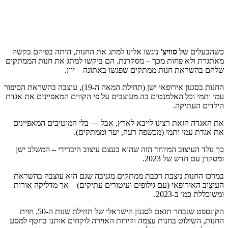
כשהבעלים של
סוויצ
'
ניגשו אלינו למתג את החנות, היתה בפיהם בקשה
מאתגרת ולא פחות מכך – מסקרנת. הם ביקשו למתג את חנות הממתקים
שלהם בהשראת חנות ממתקים שפגשו באתונה – יוון.
החנות בסגנון אירופאי ישן (תחילת המאה ה-19), עוצבה בהשראת הסיפור
עמי ותמי וכל האלמנטים בה מעוצבים על פי הקווים המאפיינים את אגדת
הילדים העתיקה.
את האגדה הזאת רצינו לייבא לארץ, אבל — בלי המוטיבים המאפיינים
את אגדת עמי ותמי (מכשפה רעה, יער וממתקים).
כך נולד העיצוב המיוחד הזה שהוא בעצם עיצוב היברידי – המשלב ישן
ומסקרן עם חדש של 2023.
במרכז החנות ניצבת רכבת ממתקים מגניבה שגם היא עוצבה בהשראת
העיצוב האירופאי (עם גילופים ועיטורים עתיקים) – אך מדליקה אורות
ומשוכללת כמו ב-2023.
הקונספט שנבחר תואם לסגנון הישראלי של תחילת שנות ה-50. חזית
החנות, השילוט בחנות עצמה וקירות האוירה לוקחים אותנו בחטף למסע