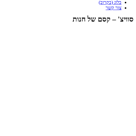
בלוג (בקרוב)
צור קשר
סוויצ' – קסם של חנות